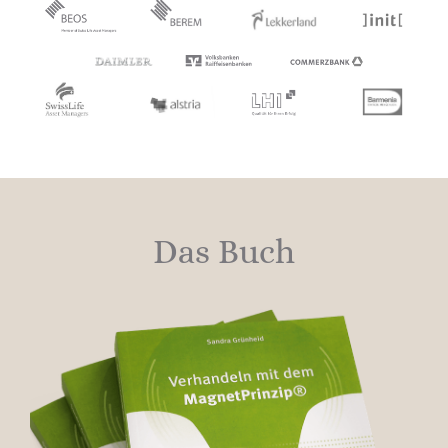
Personen zu Ihnen!
Das Seminar soll nachhaltig
N
wirken?
Sie kennen Ihren Bedarf– nun
N
suchen Sie einen erfahrener
Trainer, der Sie versteht?
Das Buch
Sie möchten kein Seminar „von
N
der Stange“?