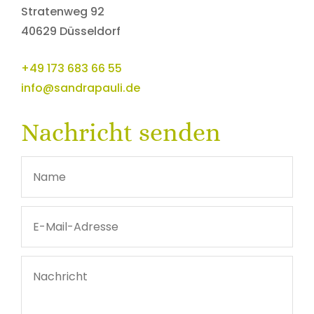
Stratenweg 92
Ihre individuellen Bedürfnisse verdienen einen
40629 Düsseldorf
individuellen Termin. Rufen Sie uns für eine
kostenfreien Kennlerntermin gerne an oder
+49 173 683 66 55
schreiben Sie uns eine E-Mail.
info@sandrapauli.de
Nachricht senden
+49 173 6836655
E-MAIL